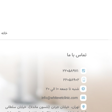
خانه
تماس با ما
۲۲۰۵۸۹۷۱
۲۲۰۵۸۹۰۲
شنبه تا جمعه ١٠ الي ٢٠
info@whitevetclinic.com
تهران، خیابان جردن (نلسون ماندلا)، خیابان سلطانی