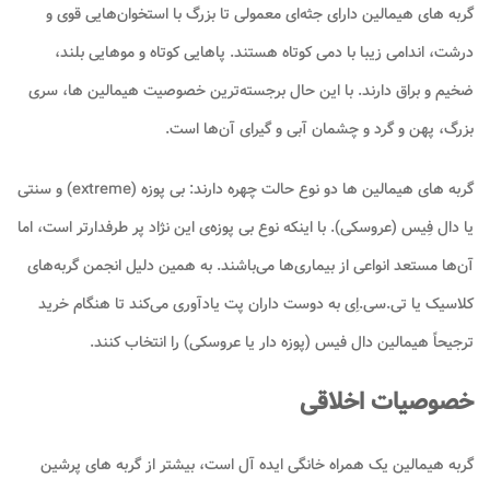
گربه ها‌ی هیمالین دارای جثه‌ای معمولی تا بزرگ با استخوان‌هایی قوی و
درشت، اندامی زیبا با دمی کوتاه هستند. پاهایی کوتاه و موهایی بلند،
ضخیم و براق دارند. با این حال برجسته‌ترین خصوصیت هیمالین ها، سری
بزرگ، پهن و گرد و چشمان آبی و گیرای آن‌ها است.
گربه های هیمالین ها دو نوع حالت چهره دارند: بی پوزه (extreme) و سنتی
یا دال فِیس (عروسکی). با اینکه نوع بی پوزه‌ی این نژاد پر طرفدارتر است، اما
آن‌ها مستعد انواعی از بیماری‌ها می‌باشند. به همین دلیل انجمن گربه‌های
کلاسیک یا تی.سی.اِی به دوست داران پت یادآوری می‌کند تا هنگام خرید
ترجیحاً هیمالین دال فیس (پوزه دار یا عروسکی) را انتخاب کنند.
خصوصیات اخلاقی
گربه هیمالین یک همراه خانگی ایده آل است، بیشتر از گربه های پرشین