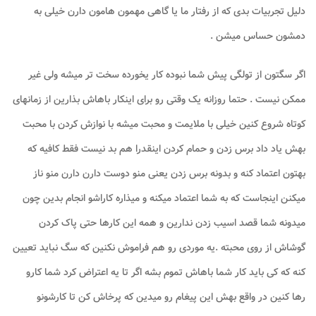
دلیل تجربیات بدی که از رفتار ما یا گاهی مهمون هامون دارن خیلی به
دمشون حساس میشن .
اگر سگتون از تولگی پیش شما نبوده کار یخورده سخت تر میشه ولی غیر
ممکن نیست . حتما روزانه یک وقتی رو برای اینکار باهاش بذارین از زمانهای
کوتاه شروع کنین خیلی با ملایمت و محبت میشه با نوازش کردن با محبت
بهش یاد داد برس زدن و حمام کردن اینقدرا هم بد نیست فقط کافیه که
بهتون اعتماد کنه و بدونه برس زدن یعنی منو دوست دارن دارن منو ناز
میکنن اینجاست که به شما اعتماد میکنه و میذاره کاراشو انجام بدین چون
میدونه شما قصد اسیب زدن ندارین و همه این کارها حتی پاک کردن
گوشاش از روی محبته .یه موردی رو هم فراموش نکنین که سگ نباید تعیین
کنه که کی باید کار شما باهاش تموم بشه اگر تا یه اعتراض کرد شما کارو
رها کنین در واقع بهش این پیغام رو میدین که پرخاش کن تا کارشونو