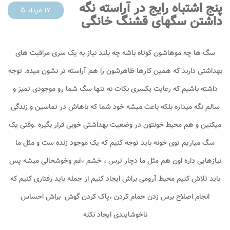
پنج اشتباه رایج در آراسته نگه
17 مرداد 5
داشتن سگهای قشنگ خانگی
سگ ها چه موهاشون کوتاه باشه چه بلند نیاز به یک سری مراقبت های
بهداشتی دارند که همین کارها ظاهرشون را هم آراسته تر نشون میده. توجه
داشته باشیم که رعایت یکسری نکات نه تنها سگ شما رو موجودی تمیز و
سالم نگه میداره بلکه باعث میشه خود شما که باهاش در تماسین و زندگی
میکنین و هم محیط خونتون در وضعیت بهداشتی خوبی قرار بگیره .وقتی یک
سگ میاریم توی خونه باید توجه کنیم که یک موجود زنده ست و مثل ما
نیازهایی داره اون هم مثل ما دچار ترس ، خشم ،غم وخوشحالی میشه پس
باید تلاش کنیم محیط آرومی براش ایجاد کنیم از جمله باید رفتاری کنیم که
انجام اصلاح برس زدن حمام کردن ،پاک کردن گوش براش احساس
ناخوشایندی ایجاد نکنه