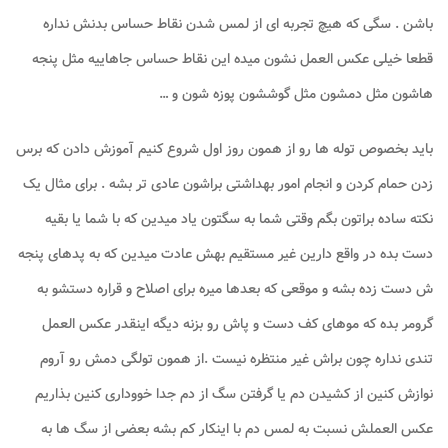
باشن . سگی که هیچ تجربه ای از لمس شدن نقاط حساس بدنش نداره
قطعا خیلی عکس العمل نشون میده این نقاط حساس جاهاییه مثل پنجه
هاشون مثل دمشون مثل گوششون پوزه شون و …
باید بخصوص توله ها رو از همون روز اول شروع کنیم آموزش دادن که برس
زدن حمام کردن و انجام امور بهداشتی براشون عادی تر بشه . برای مثال یک
نکته ساده براتون بگم وقتی شما به سگتون یاد میدین که با شما یا بقیه
دست بده در واقع دارین غیر مستقیم بهش عادت میدین که به پدهای پنجه
ش دست زده بشه و موقعی که بعدها میره برای اصلاح و قراره دستشو به
گرومر بده که موهای کف دست و پاش رو بزنه دیگه اینقدر عکس العمل
تندی نداره چون براش غیر منتظره نیست .از همون تولگی دمش رو آروم
نوازش کنین از کشیدن دم یا گرفتن سگ از دم جدا خووداری کنین بذاریم
عکس العملش نسبت به لمس دم با اینکار کم بشه بعضی از سگ ها به