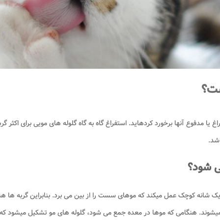
ست؟
داشته باشید حتما با توپ­های مو یا Hairball در استفراغ یا مدفوع آن­ها برخورد کرده­اید. استفراغ گاه به گاه گلول
شد.
ی شود؟
د یک شانه کوچک عمل میکند که موهای سست را از بین می برد. بنابراین گربه ها ه
 میشوند. هنگامی که موها در معده جمع می شود، گلوله های مو تشکیل میشود که 