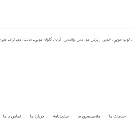
,
,
,
,
,
,
,
,
,
,
توپ مويي
خمير
ريزش مو
سن_واكسن
گربه
گلوله مويي
مالت
مو
نژاد
هيرب
خدمات ما
متخصصین ما
سفیدنامه
درباره ما
تماس با ما