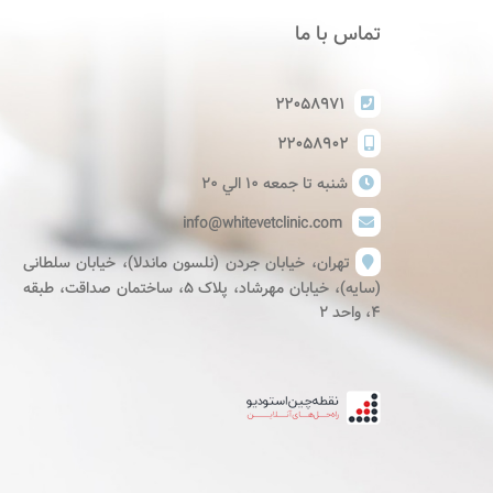
تماس با ما
۲۲۰۵۸۹۷۱
۲۲۰۵۸۹۰۲
شنبه تا جمعه ١٠ الي ٢٠
info@whitevetclinic.com
تهران، خیابان جردن (نلسون ماندلا)، خیابان سلطانی
(سایه)، خیابان مهرشاد، پلاک ۵، ساختمان صداقت، طبقه
۴، واحد ۲