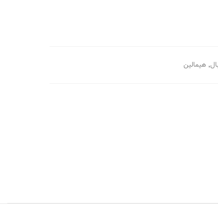
,
ال
هيمالين