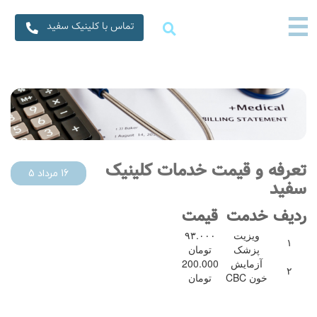
×
☰
☰
تماس با کلینیک سفید
خانه
خدمات ما
متخصصین ما
سفیدنامه
درباره ما
تعرفه و قیمت خدمات کلینیک
16 مرداد 5
سفید
تماس با ما
ردیف
خدمت
قیمت
ویزیت
۹۳.۰۰۰
۱
پزشک
تومان
آزمایش
200.000
۲
خون CBC
تومان