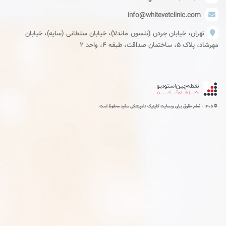
info@whitevetclinic.com
تهران، خیابان جردن (نلسون ماندلا)، خیابان سلطانی (سایه)، خیابان
مهرشاد، پلاک ۵، ساختمان صداقت، طبقه ۴، واحد ۲
1405 -
©
تمام حقوق برای وبسایت کلینیک دامپزشکی سفید محفوظ است