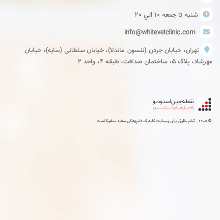
شنبه تا جمعه ١٠ الي ٢٠
info@whitevetclinic.com
تهران، خیابان جردن (نلسون ماندلا)، خیابان سلطانی (سایه)، خیابان
مهرشاد، پلاک ۵، ساختمان صداقت، طبقه ۴، واحد ۲
1405 -
©
تمام حقوق برای وبسایت کلینیک دامپزشکی سفید محفوظ است