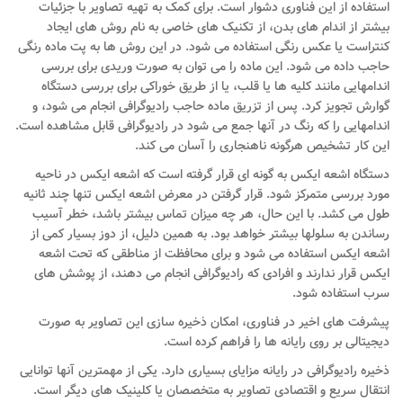
استفاده از این فناوری دشوار است. برای کمک به تهیه تصاویر با جزئیات
بیشتر از اندام های بدن، از تکنیک های خاصی به نام روش های ایجاد
کنتراست یا عکس رنگی استفاده می شود. در این روش ها به پت ماده رنگی
حاجب داده می شود. این ماده را می توان به صورت وریدی برای بررسی
اندامهایی مانند کلیه ها یا قلب، یا از طریق خوراکی برای بررسی دستگاه
گوارش تجویز کرد. پس از تزریق ماده حاجب رادیوگرافی انجام می شود، و
اندامهایی را که رنگ در آنها جمع می شود در رادیوگرافی قابل مشاهده است.
این کار تشخیص هرگونه ناهنجاری را آسان می کند.
دستگاه اشعه ایکس به گونه ای قرار گرفته است که اشعه ایکس در ناحیه
مورد بررسی متمرکز شود. قرار گرفتن در معرض اشعه ایکس تنها چند ثانیه
طول می کشد. با این حال، هر چه میزان تماس بیشتر باشد، خطر آسیب
رساندن به سلولها بیشتر خواهد بود. به همین دلیل، از دوز بسیار کمی از
اشعه ایکس استفاده می شود و برای محافظت از مناطقی که تحت اشعه
ایکس قرار ندارند و افرادی که رادیوگرافی انجام می دهند، از پوشش های
سرب استفاده شود.
پیشرفت های اخیر در فناوری، امکان ذخیره سازی این تصاویر به صورت
دیجیتالی بر روی رایانه ها را فراهم کرده است.
ذخیره رادیوگرافی در رایانه مزایای بسیاری دارد. یکی از مهمترین آنها توانایی
انتقال سریع و اقتصادی تصاویر به متخصصان یا کلینیک های دیگر است.