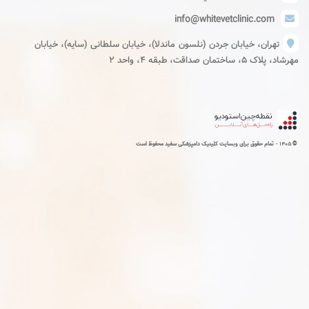
info@whitevetclinic.com
تهران، خیابان جردن (نلسون ماندلا)، خیابان سلطانی (سایه)، خیابان
مهرشاد، پلاک ۵، ساختمان صداقت، طبقه ۴، واحد ۲
1405 -
©
تمام حقوق برای وبسایت کلینیک دامپزشکی سفید محفوظ است