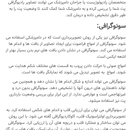
متخصصان رادیولوژیست یا جراحان دامپزشک می توانند تصاویر رادیوگرافی
پت شما را بررسی کرده و به دامپزشک شما کمک کنند تا وضعیت پت را به
طور دقیق تشخیص داده و درمان کند.
سونوگرافی:
سونوگرافی نیز یکی از روش تصویربرداری است که در دامپزشکی استفاده می
شود. سونوگرافی از امواج فراصوت برای ایجاد تصاویر از بافت ها و اندام ها
استفاده می کند. سونوگرافی در نشان دادن بافت های نرم بدن بسیار بهتر از
اشعه ایکس است.
امواج صوتی با حرکت دادن پروب به قسمت های مختلف شکم هدایت می
شوند. امواج به تصویر تبدیل می شوند که نمایانگر بافت ها است.
سونوگرافی می تواند اندازه و شکل اندام ها را نشان دهد و همچنین می
تواند ناهنجاری های درون آنها را تشخیص دهد. سونوگرافی بدون درد و
غیرتهاجمی است و عوارضی ندارد. از این ابزار برای بررسی وضعیت بارداری
پت نیز استفاده میشود.
از سونوگرافی می توان برای ارزیابی قلب و اندام های شکمی استفاده کرد. به
تصویربرداری اولتراسونیک قلب، اکوکاردیوگرافی گفته می شود. با این روش
می توان ساختار و عملکرد قلب و دریچه های آن را ارزیابی کرد. سونوگرافی
محدودیت هایی نیز دارد، زیرا نمی توان از آن برای اسکن بافت های پر از گاز