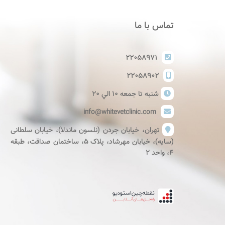
تماس با ما
۲۲۰۵۸۹۷۱
۲۲۰۵۸۹۰۲
شنبه تا جمعه ١٠ الي ٢٠
info@whitevetclinic.com
تهران، خیابان جردن (نلسون ماندلا)، خیابان سلطانی
(سایه)، خیابان مهرشاد، پلاک ۵، ساختمان صداقت، طبقه
۴، واحد ۲