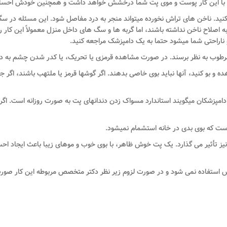
ها است با این کار پوست و موی پت شما درخشش خواهد داشت و همچنین خودش احس
نید. ناخن های تراش نخورده می­تواند منجر به درد مفاصل شود. این مسئله در سگ ه
صلاح ناخن نداشته باشند، اما گربه ها و سگ های داخل منزل معمولاً این کار را 
اراحتی شما می­شود حتما به یک دامپزشک مراجعه کنید.
مرطوب به نظر برسند. در صورت مشاهده قرمزی یا تحریک، یا کدر شدن چشم به د
ه و بو کنید، آنها نباید بوی خاصی بدهند. اگر گوشها قرمز یا ملتهب باشند، اگر ج
مپزشکان می­گویند استاندارد مسواک زدن دندانهای پت به صورت روزانه است. اگر 
ست که بوی بدی در خانه استشمام نمی­شود.
ز تأثیر می گذارد. یک پت خوش ظاهر، با بوی خوب و موهای زیبا باعث ایجاد اح
خش استفاده نمی شود و در صورت لزوم زیر نظر دکتر متخصص مربوطه این کار صور